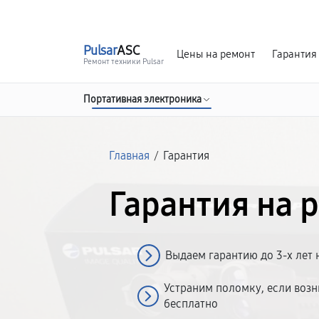
г. Иваново
Ежедневно с 9:00 до 21:00
Pulsar
ASC
Цены на ремонт
Гарантия
Ремонт техники Pulsar
Портативная электроника
Главная
/
Гарантия
Гарантия на 
Выдаем гарантию до 3-х лет 
Устраним поломку, если возн
бесплатно