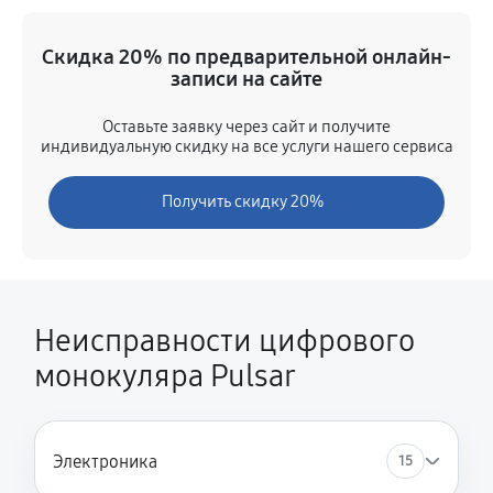
Замена объектива
Скидка 20% по предварительной онлайн-
1870 руб
80 минут
записи на сайте
Замена кнопок управления
Оставьте заявку через сайт и получите
индивидуальную скидку на все услуги нашего сервиса
1020 руб
50 минут
Получить скидку 20%
Восстановление после попадания влаги
2380 руб
120 минут
Замена аккумулятора
1280 руб
60 минут
Неисправности цифрового
монокуляра Pulsar
Замена разъема зарядки
850 руб
40 минут
Ремонт системы стабилизации изображения
Электроника
15
2550 руб
120 минут